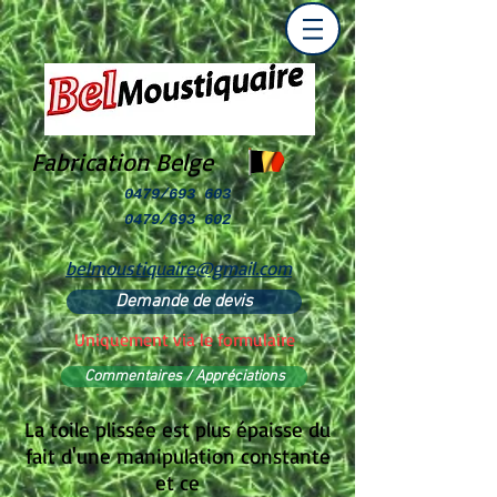
Fabrication Belge
0479/693 603
0479/693 602
belmoustiquaire@gmail.com
Demande de devis
Uniquement via le formulaire
Commentaires / Appréciations
La toile plissée est plus épaisse du
fait d'une manipulation constante
et ce