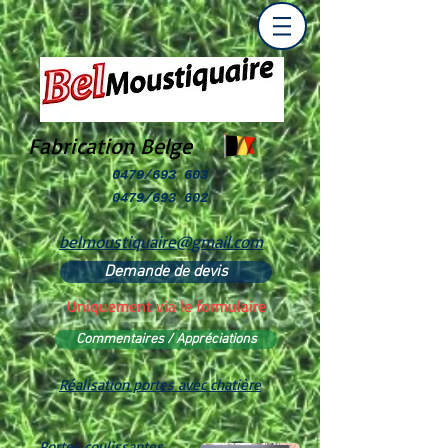
Fabrication Belge
0479/693 603
0479/693 602
belmoustiquaire@gmail.com
Demande de devis
Uniquement via le formulaire
Commentaires / Appréciations
Réalisation portes avec chatière
Portes coulissantes