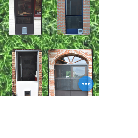
!!
NOUVEAU
!!
Une toute nouvelle chatière SANS TÔLE.
Un cadre très fin et intégré dans le