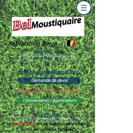
Fabrication Belge
0479/693 603
0479/693 602
belmoustiquaire@gmail.com
Demande de devis
Uniquement via le formulaire
Commentaires / Appréciations
VR 033 Ultra
Le
VR 033 Ultra
est un moustiquaire VR 060
soudé sur un cadre complet.