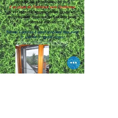
Cadre de
20-30-40-50
ou 60 mm.
Il se place de l'intérieur vers l'extérieur.
Il est essentiellement utilisé lorsqu'un
moustiquaire classique ne sait être posé
contre le châssis.
Par ex.: Coulisse à volet revenant trop dans
le jour ou un garde-corps.