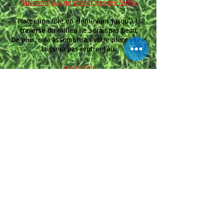
Nos animaux ne voient pas les toiles.
Placer une tôle en aluminium jusqu'à la
traverse du milieu ne serait pas beau.
De plus, cela assombrirait votre pièce et ne
laissera pas rentrer l'air.
La solution...
Une 2ème traverse est placée entre le bas
et la traverse du milieu.
Ils seront visuellement arrêtés par un
élément solide autre qu'une tôle.
Une toile Petscreen jusqu'à la traverse du
centrale.
Un coût nettement moindre qu'une tôle
avec un rendu bien plus esthétique.