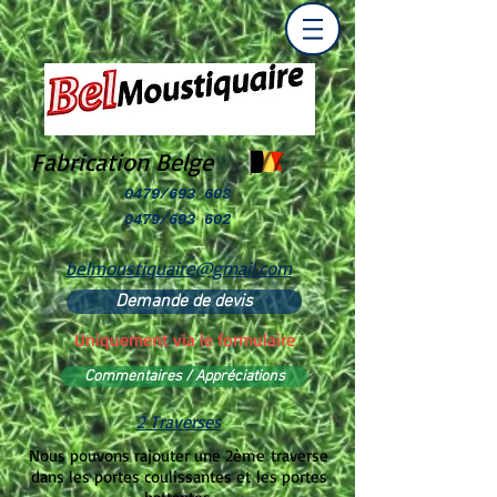
Fabrication Belge
0479/693 603
0479/693 602
belmoustiquaire@gmail.com
Demande de devis
Uniquement via le formulaire
Commentaires / Appréciations
2 Traverses
Nous pouvons rajouter une 2ème traverse
dans les portes coulissantes et les portes